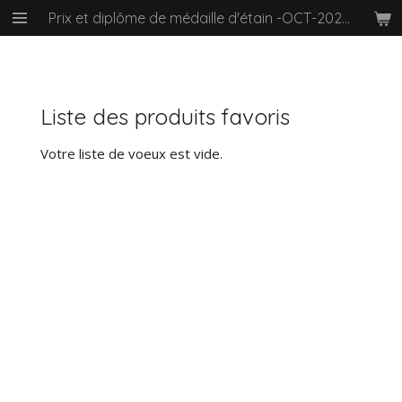
Prix et diplôme de médaille d'étain -OCT-2024-Academie Arts-Sciences et Lettres de Paris
Passer
au
contenu
principal
Liste des produits favoris
Votre liste de voeux est vide.